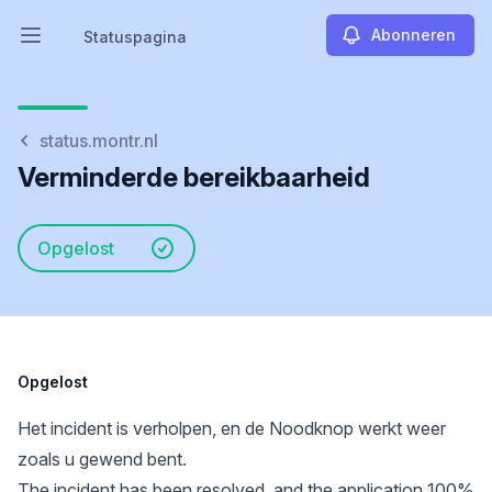
Abonneren
Statuspagina
Hoofdmenu openen
Statuspagina
status.montr.nl
Verminderde bereikbaarheid
Opgelost
Opgelost
Het incident is verholpen, en de Noodknop werkt weer
zoals u gewend bent.
The incident has been resolved, and the application 100%