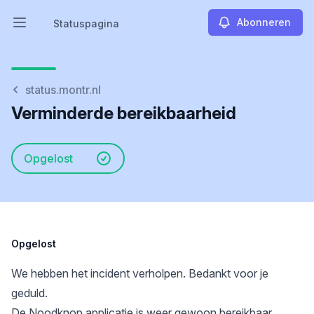
Abonneren
Statuspagina
Hoofdmenu openen
Statuspagina
status.montr.nl
Verminderde bereikbaarheid
Opgelost
Opgelost
We hebben het incident verholpen. Bedankt voor je
geduld.
De Noodknop applicatie is weer gewoon bereikbaar.